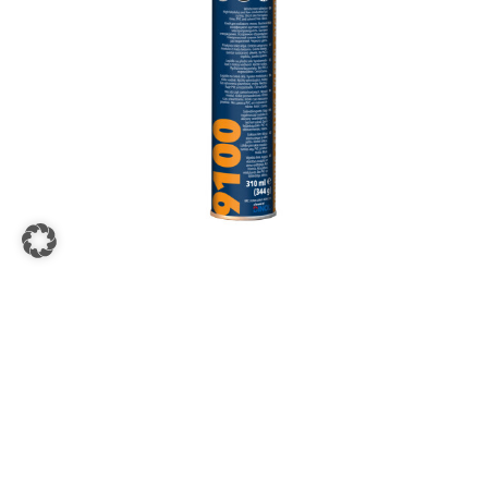
DINITROL 9100
Scheibenklebstoff
more info