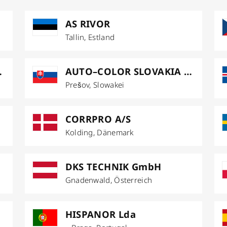
AS RIVOR
Tallin, Estland
A s.r.o.
AUTO–COLOR SLOVAKIA s.r.o.
Prešov, Slowakei
CORRPRO A/S
Kolding, Dänemark
DKS TECHNIK GmbH
Gnadenwald, Österreich
HISPANOR Lda