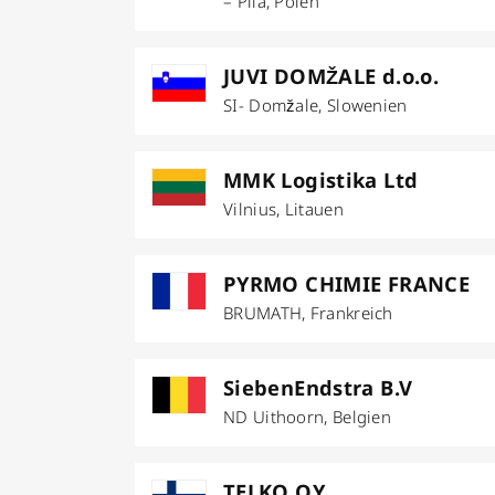
– Pila, Polen
JUVI DOMŽALE d.o.o.
SI- Domžale, Slowenien
MMK Logistika Ltd
Vilnius, Litauen
PYRMO CHIMIE FRANCE
BRUMATH, Frankreich
SiebenEndstra B.V
ND Uithoorn, Belgien
TELKO OY