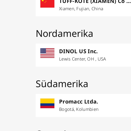
TUFF-KOTE (XIAMEN) Co LT
Xiamen, Fujian, China
Nordamerika
DINOL US Inc.
Lewis Center, OH , USA
Südamerika
Promacc Ltda.
Bogotá, Kolumbien