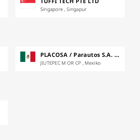
D
TUFFI TECH PTE LTD
Singapore , Singapur
PLACOSA / Parautos S.A. DE C.V.
JIUTEPEC M OR CP , Mexiko