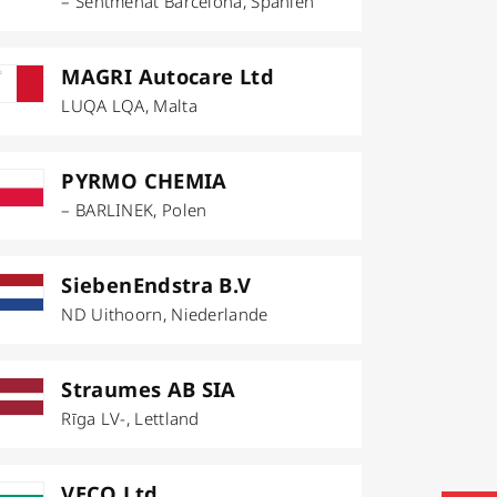
– Sentmenat Barcelona, Spanien
MAGRI Autocare Ltd
LUQA LQA, Malta
PYRMO CHEMIA
– BARLINEK, Polen
SiebenEndstra B.V
ND Uithoorn, Niederlande
Straumes AB SIA
Rīga LV-, Lettland
VECO Ltd.