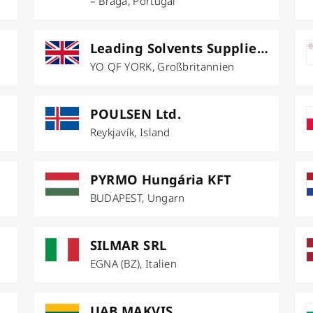
– Braga, Portugal
Leading Solvents Supplies Limited
YO QF YORK, Großbritannien
POULSEN Ltd.
Reykjavík, Island
PYRMO Hungária KFT
BUDAPEST, Ungarn
SILMAR SRL
EGNA (BZ), Italien
UAB MAKVIS