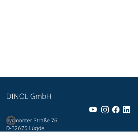
DINOL GmbH
Pyrmonter Straße 76
D-32676 Lügde
+49 5281 – 982 980