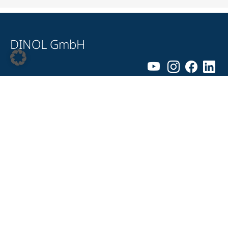
DINOL GmbH
Pyrmonter Straße 76
D-32676 Lügde
+49 5281 – 982 980
+49 5281 – 982 9860
info@dinol.com
Impressum
Datenschutz
Kontakt
Compliance