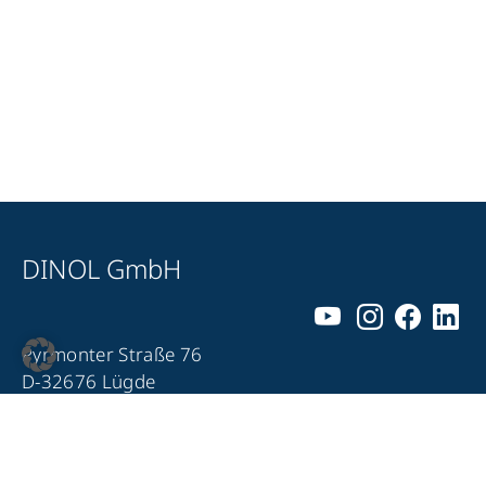
DINOL GmbH
Pyrmonter Straße 76
D-32676 Lügde
+49 5281 – 982 980
+49 5281 – 982 9860
info@dinol.com