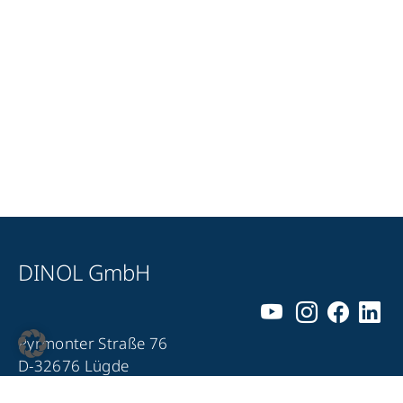
DINOL GmbH
Pyrmonter Straße 76
D-32676 Lügde
+49 5281 – 982 980