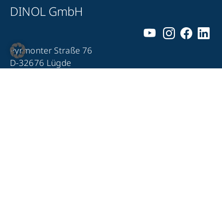
DINOL GmbH
Pyrmonter Straße 76
D-32676 Lügde
+49 5281 – 982 980
+49 5281 – 982 9860
info@dinol.com
Impressum
Datenschutz
Kontakt
Compliance