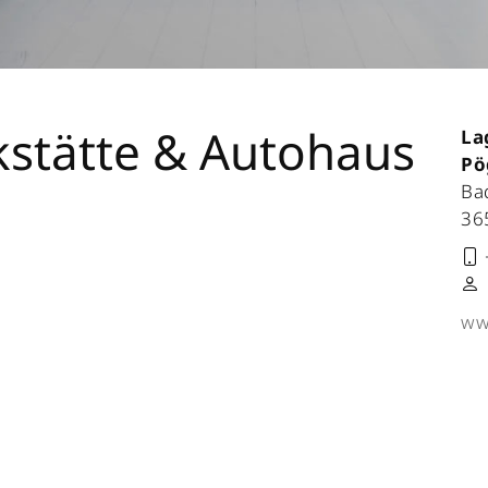
stätte & Autohaus
La
Pö
Ba
36
ww