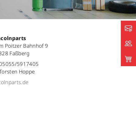
ncolnparts
m Poitzer Bahnhof 9
328 Faßberg
05055/5917405
Torsten Hoppe
colnparts.de