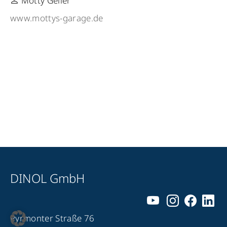
Motty Geller
www.mottys-garage.de
DINOL GmbH
Pyrmonter Straße 76