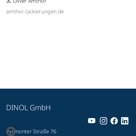
Oliver Amthor
amthor-lackierungen.de
DINOL GmbH
Pyrmonter Straße 76