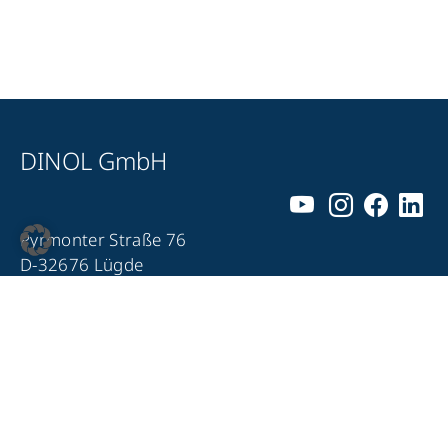
DINOL GmbH
Pyrmonter Straße 76
D-32676 Lügde
+49 5281 – 982 980
+49 5281 – 982 9860
info@dinol.com
Impressum
Datenschutz
Kontakt