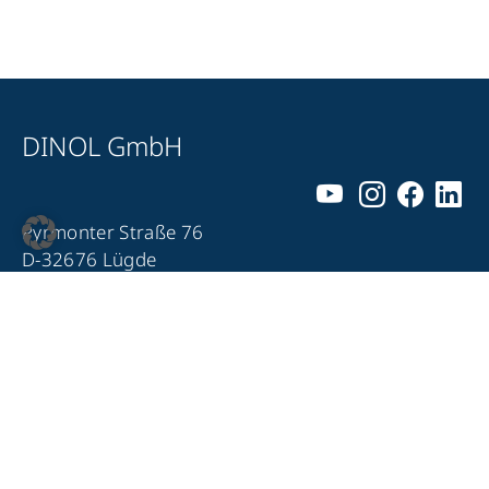
DINOL GmbH
Pyrmonter Straße 76
D-32676 Lügde
+49 5281 – 982 980
+49 5281 – 982 9860
info@dinol.com
Impressum
Datenschutz
Kontakt
Compliance