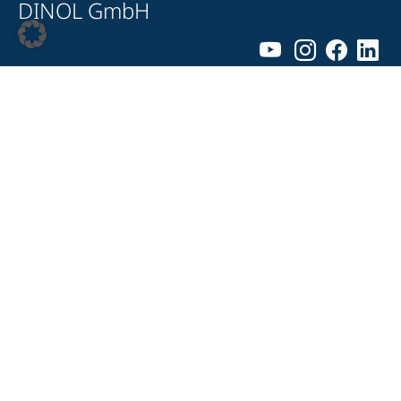
DINOL GmbH
Pyrmonter Straße 76
D-32676 Lügde
+49 5281 – 982 980
+49 5281 – 982 9860
info@dinol.com
Impressum
Datenschutz
Kontakt
Compliance