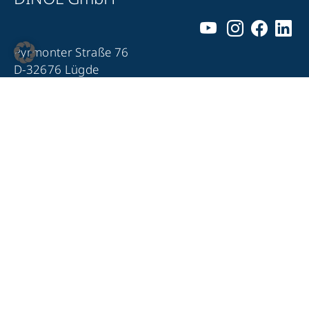
Pyrmonter Straße 76
D-32676 Lügde
+49 5281 – 982 980
+49 5281 – 982 9860
info@dinol.com
Impressum
Datenschutz
Kontakt
Compliance