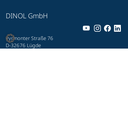
DINOL GmbH
Pyrmonter Straße 76
D-32676 Lügde
+49 5281 – 982 980
+49 5281 – 982 9860
info@dinol.com
Impressum
Datenschutz
Kontakt
Compliance