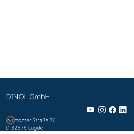
DINOL GmbH
Pyrmonter Straße 76
D-32676 Lügde