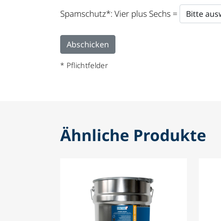
field
Spamschutz*: Vier plus Sechs =
empty.
* Pflichtfelder
Ähnliche Produkte