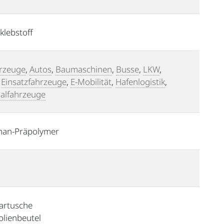
klebstoff
rzeuge
,
Autos
,
Baumaschinen
,
Busse
,
LKW
,
,
Einsatzfahrzeuge
,
E-Mobilität
,
Hafenlogistik
,
lfahrzeuge
han-Präpolymer
artusche
olienbeutel