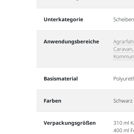
Unterkategorie
Scheiben
Anwendungsbereiche
Agrarfah
Caravan
Kommuna
Basismaterial
Polyuret
Farben
Schwarz
Verpackungsgrößen
310 ml K
400 ml F