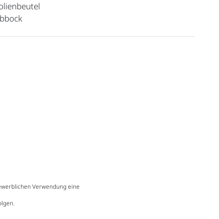
olienbeutel
obbock
gewerblichen Verwendung eine
olgen.