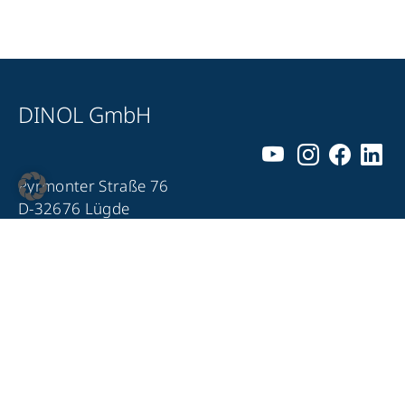
DINOL GmbH
Pyrmonter Straße 76
D-32676 Lügde
+49 5281 – 982 980
+49 5281 – 982 9860
info@dinol.com
Impressum
Datenschutz
Kontakt
Compliance