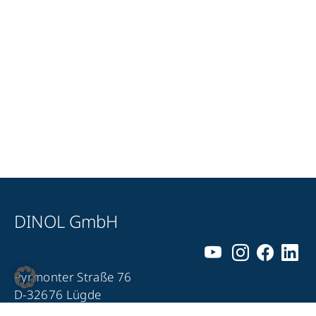
DINOL GmbH
Pyrmonter Straße 76
D-32676 Lügde
+49 5281 – 982 980